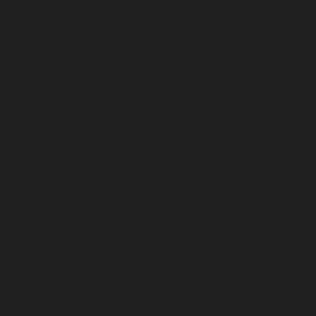
Το Ξενοδοχείο “Μάγδα” είναι 3 αστέρων και βρίσκεται
στην καταπράσινη περιοχή της Αγίας Μαρίνας της
νήσου Αίγινας. Το κατάλυμα μας είναι ιδανικό για
ξεκούραση και για αυτούς που αγαπούν την ησυχία
παρότι απέχει πολύ λίγο από την ζωντάνια του
κέντρου της Αγίας Μαρίνας.